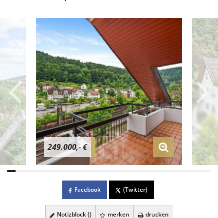
249.000,- €
Facebook
(Twitter)
Notizblock (
)
merken
drucken