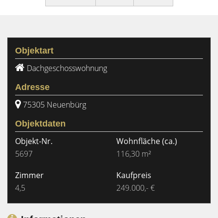
Objektart
Dachgeschosswohnung
Adresse
75305 Neuenbürg
Objektdaten
Objekt-Nr.
Wohnfläche
(ca.)
5697
116,30 m²
Zimmer
Kaufpreis
4,5
249.000,- €