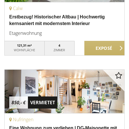
Calw
Erstbezug! Historischer Altbau | Hochwertig
kernsaniert mit modernstem Interieur
Etagenwohnung
121,31 m²
4
WOHNFLÄCHE
ZIMMER
850,- €
VERMIETET
Nufringen
Eine Wohnung zum verlieben | DG-Maisonette mit