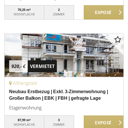
70,25 m²
2
WOHNFLÄCHE
ZIMMER
920,- €
VERMIETET
Althengstett
Neubau Erstbezug | Exkl. 3-Zimmerwohnung |
Großer Balkon | EBK | FBH | gefragte Lage
Etagenwohnung
87,99 m²
3
WOHNFLÄCHE
ZIMMER