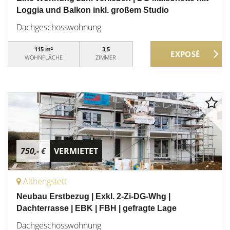
Loggia und Balkon inkl. großem Studio
Dachgeschosswohnung
115 m²
3,5
WOHNFLÄCHE
ZIMMER
750,- €
VERMIETET
Althengstett
Neubau Erstbezug | Exkl. 2-Zi-DG-Whg |
Dachterrasse | EBK | FBH | gefragte Lage
Dachgeschosswohnung