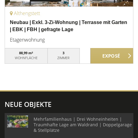
Althengstett
Neubau | Exkl. 3-Zi-Wohnung | Terrasse mit Garten
| EBK | FBH | gefragte Lage
Etagenwohnung
88,99 m²
3
WOHNFLÄCHE
ZIMMER
NEUE OBJEKTE
Mehrfamilienhaus | Drei Wohneinheiten |
Traumhafte Lage am Waldrand | Doppelgarage
& Stellplätze