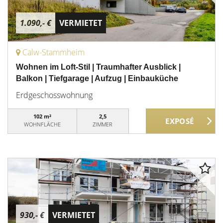
1.090,- €
VERMIETET
Calw-Stammheim
Wohnen im Loft-Stil | Traumhafter Ausblick |
Balkon | Tiefgarage | Aufzug | Einbauküche
Erdgeschosswohnung
102 m²
2,5
WOHNFLÄCHE
ZIMMER
930,- €
VERMIETET