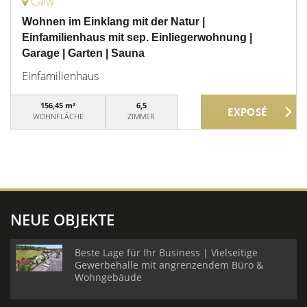
Calw
Wohnen im Einklang mit der Natur |
Einfamilienhaus mit sep. Einliegerwohnung |
Garage | Garten | Sauna
Einfamilienhaus
156,45 m²
6,5
WOHNFLÄCHE
ZIMMER
NEUE OBJEKTE
Beste Lage für Ihr Business | Vielseitige
Gewerbehalle mit angrenzendem Büro &
Wohngebäude