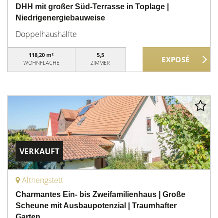
DHH mit großer Süd-Terrasse in Toplage |
Niedrigenergiebauweise
Doppelhaushälfte
118,20 m²
5,5
WOHNFLÄCHE
ZIMMER
VERKAUFT
Althengstett
Charmantes Ein- bis Zweifamilienhaus | Große
Scheune mit Ausbaupotenzial | Traumhafter
Garten