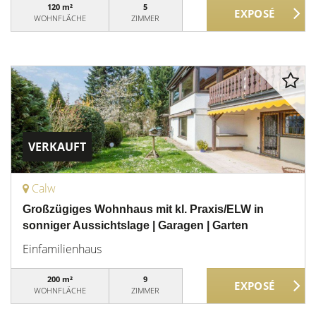
120 m²
5
WOHNFLÄCHE
ZIMMER
VERKAUFT
Calw
Großzügiges Wohnhaus mit kl. Praxis/ELW in
sonniger Aussichtslage | Garagen | Garten
Einfamilienhaus
200 m²
9
WOHNFLÄCHE
ZIMMER