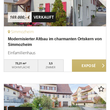
169.000,- €
VERKAUFT
Simmozheim
Modernisierter Altbau im charmanten Ortskern von
Simmozheim
Einfamilienhaus
73,21 m²
3,5
WOHNFLÄCHE
ZIMMER