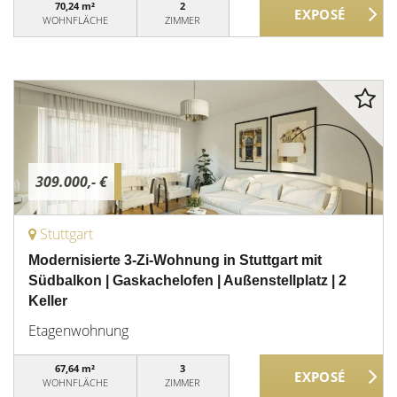
70,24 m²
2
WOHNFLÄCHE
ZIMMER
309.000,- €
Stuttgart
Modernisierte 3-Zi-Wohnung in Stuttgart mit
Südbalkon | Gaskachelofen | Außenstellplatz | 2
Keller
Etagenwohnung
67,64 m²
3
WOHNFLÄCHE
ZIMMER