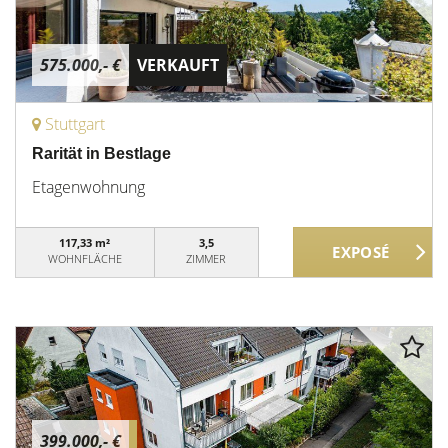
575.000,- €
VERKAUFT
Stuttgart
Rarität in Bestlage
Etagenwohnung
117,33 m²
3,5
WOHNFLÄCHE
ZIMMER
399.000,- €