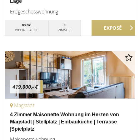
Lage
Erdgeschosswohnung
88 m²
3
WOHNFLÄCHE
ZIMMER
419.000,- €
Magstadt
4 Zimmer Maisonette Wohnung im Herzen von
Magstadt | Stellplatz | Einbauküche | Terrasse
|Spielplatz
Maisonettewohnung