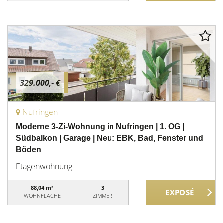
329.000,- €
Nufringen
Moderne 3-Zi-Wohnung in Nufringen | 1. OG |
Südbalkon | Garage | Neu: EBK, Bad, Fenster und
Böden
Etagenwohnung
88,04 m²
3
WOHNFLÄCHE
ZIMMER