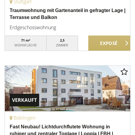
Stuttgart
Traumwohnung mit Gartenanteil in gefragter Lage |
Terrasse und Balkon
Erdgeschosswohnung
71 m²
2,5
WOHNFLÄCHE
ZIMMER
VERKAUFT
Böblingen
Fast Neubau! Lichtdurchflutete Wohnung in
ruhiger und zentraler Toplage | Loggia | FBH |