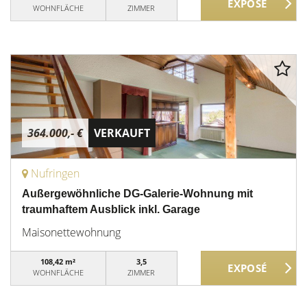
WOHNFLÄCHE
ZIMMER
364.000,- €
VERKAUFT
Nufringen
Außergewöhnliche DG-Galerie-Wohnung mit
traumhaftem Ausblick inkl. Garage
Maisonettewohnung
108,42 m²
3,5
WOHNFLÄCHE
ZIMMER