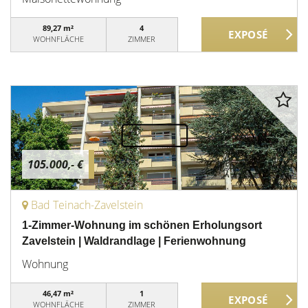
89,27 m²
4
WOHNFLÄCHE
ZIMMER
105.000,- €
Bad Teinach-Zavelstein
1-Zimmer-Wohnung im schönen Erholungsort
Zavelstein | Waldrandlage | Ferienwohnung
Wohnung
46,47 m²
1
WOHNFLÄCHE
ZIMMER