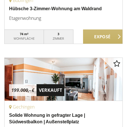
Böblingen
Hübsche 3-Zimmer-Wohnung am Waldrand
Etagenwohnung
74 m²
3
WOHNFLÄCHE
ZIMMER
199.000,- €
VERKAUFT
Gechingen
Solide Wohnung in gefragter Lage |
Südwestbalkon | Außenstellplatz