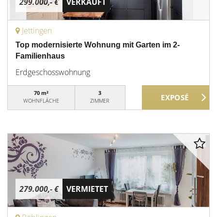
299.000,- €
VERKAUFT
Jettingen
Top modernisierte Wohnung mit Garten im 2-
Familienhaus
Erdgeschosswohnung
70 m²
3
WOHNFLÄCHE
ZIMMER
279.000,- €
VERMIETET