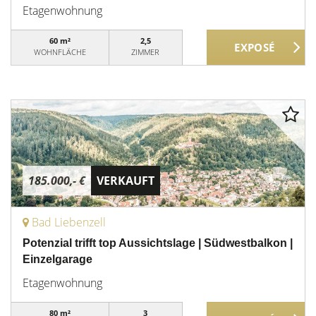
Etagenwohnung
60 m²
2,5
WOHNFLÄCHE
ZIMMER
185.000,- €
VERKAUFT
Bad Liebenzell
Potenzial trifft top Aussichtslage | Südwestbalkon |
Einzelgarage
Etagenwohnung
80 m²
3