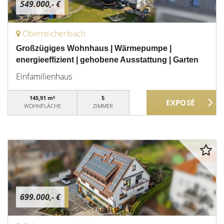
549.000,- €
Oberreichenbach
Großzügiges Wohnhaus | Wärmepumpe |
energieeffizient | gehobene Ausstattung | Garten
Einfamilienhaus
145,91 m²
5
WOHNFLÄCHE
ZIMMER
699.000,- €