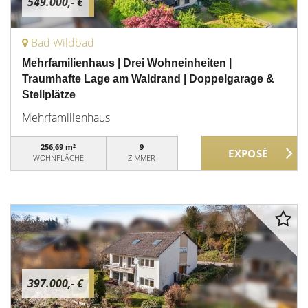
549.000,- €
Bad Wildbad
Mehrfamilienhaus | Drei Wohneinheiten |
Traumhafte Lage am Waldrand | Doppelgarage &
Stellplätze
Mehrfamilienhaus
256,69 m²
9
WOHNFLÄCHE
ZIMMER
397.000,- €