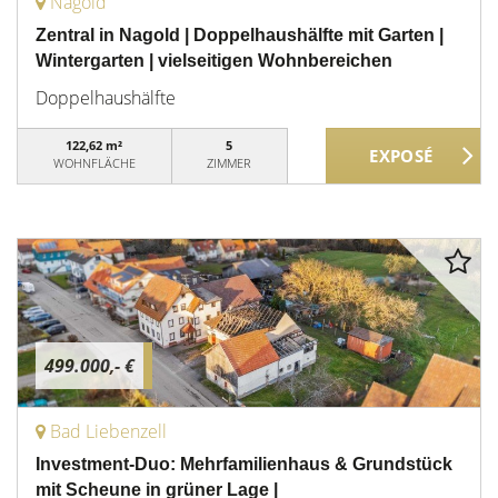
Nagold
Zentral in Nagold | Doppelhaushälfte mit Garten |
Wintergarten | vielseitigen Wohnbereichen
Doppelhaushälfte
122,62 m²
5
WOHNFLÄCHE
ZIMMER
499.000,- €
Bad Liebenzell
Investment-Duo: Mehrfamilienhaus & Grundstück
mit Scheune in grüner Lage |