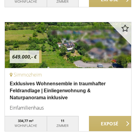
WOHNFLÄCHE
ZIMMER
649.000,- €
Simmozheim
Exklusives Wohnensemble in traumhafter
Feldrandlage | Einliegerwohnung &
Naturpanorama inklusive
Einfamilienhaus
334,77 m²
11
WOHNFLÄCHE
ZIMMER