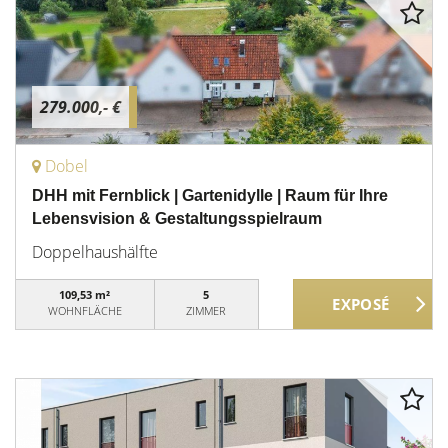
279.000,- €
Dobel
DHH mit Fernblick | Gartenidylle | Raum für Ihre
Lebensvision & Gestaltungsspielraum
Doppelhaushälfte
109,53 m²
5
WOHNFLÄCHE
ZIMMER