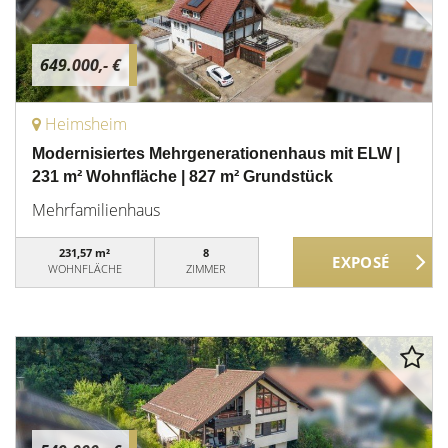
649.000,- €
Heimsheim
Modernisiertes Mehrgenerationenhaus mit ELW |
231 m² Wohnfläche | 827 m² Grundstück
Mehrfamilienhaus
231,57 m²
8
WOHNFLÄCHE
ZIMMER