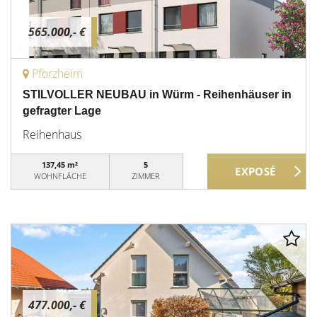
565.000,- €
Pforzheim
STILVOLLER NEUBAU in Würm - Reihenhäuser in
gefragter Lage
Reihenhaus
137,45 m²
5
WOHNFLÄCHE
ZIMMER
477.000,- €