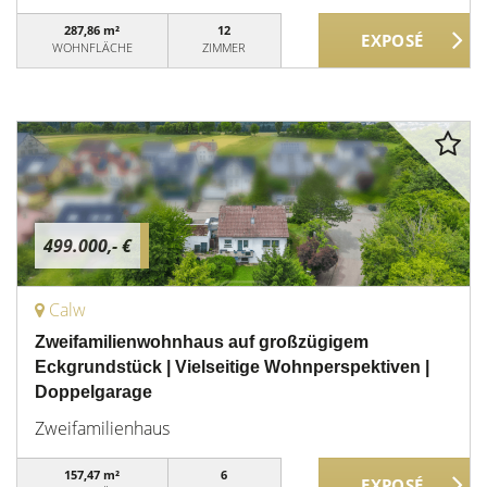
287,86 m²
12
WOHNFLÄCHE
ZIMMER
499.000,- €
Calw
Zweifamilienwohnhaus auf großzügigem
Eckgrundstück | Vielseitige Wohnperspektiven |
Doppelgarage
Zweifamilienhaus
157,47 m²
6