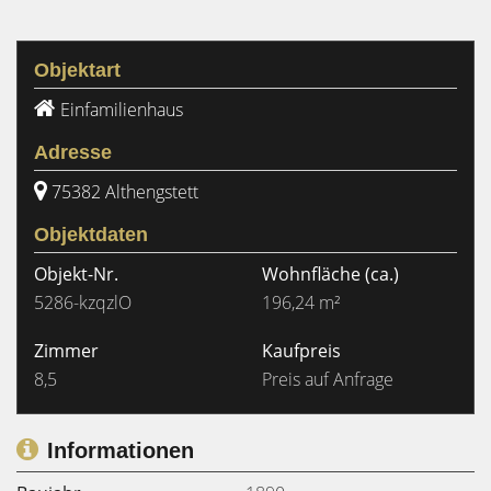
Objektart
Einfamilienhaus
Adresse
75382 Althengstett
Objektdaten
Objekt-Nr.
Wohnfläche
(ca.)
5286-kzqzlO
196,24 m²
Zimmer
Kaufpreis
8,5
Preis auf Anfrage
Informationen