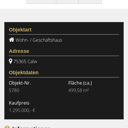
Objektart
Wohn- / Geschäftshaus
Adresse
75365 Calw
Objektdaten
Objekt-Nr.
Fläche
(ca.)
5780
499,58 m²
Kaufpreis
1.295.000,- €