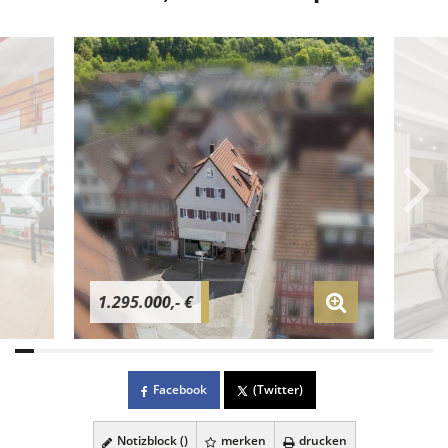
1.295.000,- €
Facebook
(Twitter)
Notizblock (
)
merken
drucken