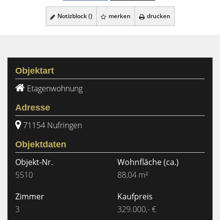
Notizblock (
)
merken
drucken
Objektart
Etagenwohnung
Adresse
71154 Nufringen
Objektdaten
Objekt-Nr.
Wohnfläche
(ca.)
5510
88,04 m²
Zimmer
Kaufpreis
3
329.000,- €