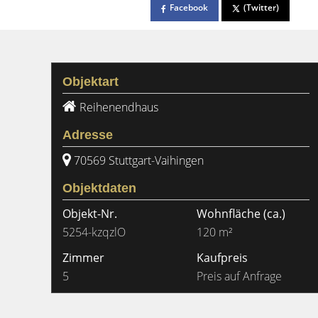
Facebook
(Twitter)
Objektart
Reihenendhaus
Adresse
70569 Stuttgart-Vaihingen
Objektdaten
Objekt-Nr.
Wohnfläche
(ca.)
5254-kzqzlO
120 m²
Zimmer
Kaufpreis
5
Preis auf Anfrage