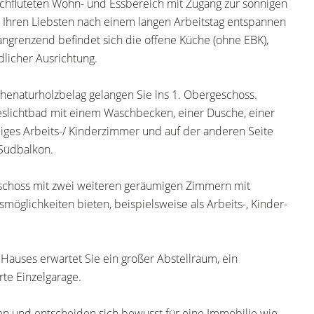
rchfluteten Wohn- und Essbereich mit Zugang zur sonnigen
t Ihren Liebsten nach einem langen Arbeitstag entspannen
grenzend befindet sich die offene Küche (ohne EBK),
dlicher Ausrichtung.
enaturholzbelag gelangen Sie ins 1. Obergeschoss.
geslichtbad mit einem Waschbecken, einer Dusche, einer
es Arbeits-/ Kinderzimmer und auf der anderen Seite
 Südbalkon.
schoss mit zwei weiteren geräumigen Zimmern mit
öglichkeiten bieten, beispielsweise als Arbeits-, Kinder-
 Hauses erwartet Sie ein großer Abstellraum, ein
rte Einzelgarage.
n und entscheiden sich bewusst für eine Immobilie wie