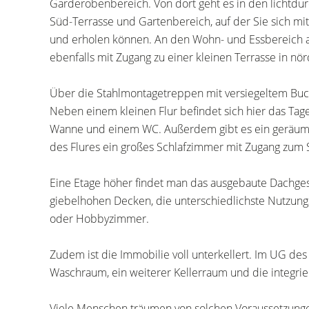
Garderobenbereich. Von dort geht es in den lichtdu
Süd-Terrasse und Gartenbereich, auf der Sie sich mi
und erholen können. An den Wohn- und Essbereich an
ebenfalls mit Zugang zu einer kleinen Terrasse in nör
Über die Stahlmontagetreppen mit versiegeltem Buch
Neben einem kleinen Flur befindet sich hier das Ta
Wanne und einem WC. Außerdem gibt es ein geräumig
des Flures ein großes Schlafzimmer mit Zugang zum
Eine Etage höher findet man das ausgebaute Dachge
giebelhohen Decken, die unterschiedlichste Nutzungsm
oder Hobbyzimmer.
Zudem ist die Immobilie voll unterkellert. Im UG des
Waschraum, ein weiterer Kellerraum und die integrie
Viele Menschen träumen von solchen Voraussetzunge