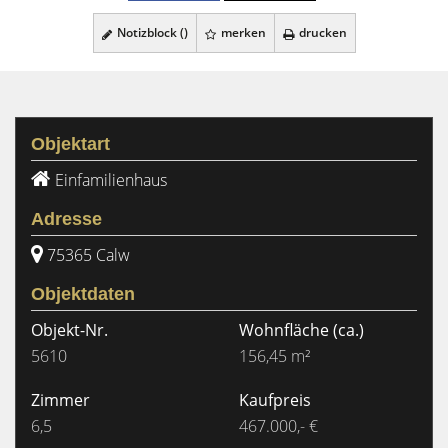
Notizblock (
)
merken
drucken
Objektart
Einfamilienhaus
Adresse
75365 Calw
Objektdaten
Objekt-Nr.
Wohnfläche
(ca.)
5610
156,45 m²
Zimmer
Kaufpreis
6,5
467.000,- €