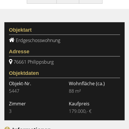
Objektart
Erdgeschosswohnung
Adresse
76661 Philippsburg
Objektdaten
Objekt-Nr.
Wohnfläche
(ca.)
5447
88 m²
Zimmer
Kaufpreis
3
179.000,- €