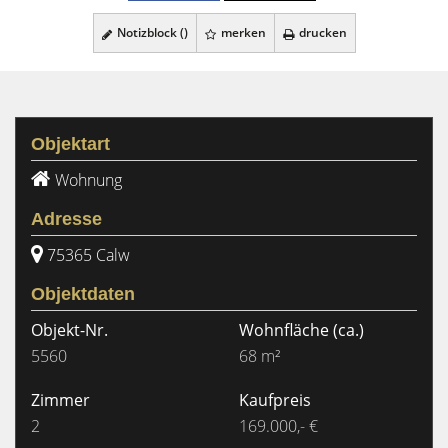
Notizblock (
)
merken
drucken
Objektart
Wohnung
Adresse
75365 Calw
Objektdaten
Objekt-Nr.
Wohnfläche
(ca.)
5560
68 m²
Zimmer
Kaufpreis
2
169.000,- €